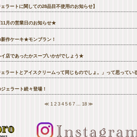
ジェラートに関しての28品目不使用のお知らせ】
店11月の営業日のお知らせ★
の新作ケーキ★モンブラン！
ルイ店であったかスープいかがでしょう★
ジェラートとアイスクリームって同じものでしょ。」って思ってい
のジェラート続々登場！
≪
1
2
3
4
5
6
7
…
18
≫