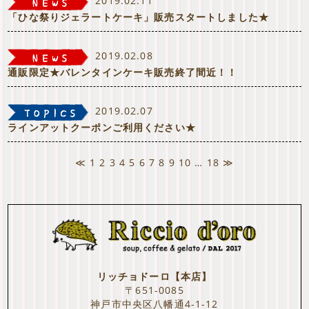
2019.02.11
「ひな祭りジェラートケーキ」販売スタートしました★
2019.02.08
通販限定★バレンタインケーキ販売終了間近！！
2019.02.07
ラインアットクーポンご利用ください★
≪
1
2
3
4
5
6
7
8
9
10
…
18
≫
リッチョドーロ【本店】
〒651-0085
神戸市中央区八幡通4-1-12