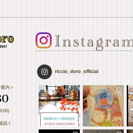
riccio_doro_official
ご案内＞
:00)
確認く