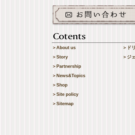
＞About us
＞ド
＞Story
＞ジ
＞Partnership
＞News&Topics
＞Shop
＞Site policy
＞Sitemap