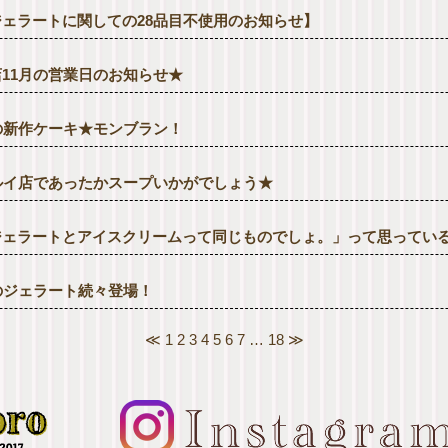
ジェラートに関しての28品目不使用のお知らせ】
店11月の営業日のお知らせ★
の新作ケーキ★モンブラン！
ルイ店であったかスープいかがでしょう★
ジェラートとアイスクリームって同じものでしょ。」って思ってい
のジェラート続々登場！
≪
1
2
3
4
5
6
7
…
18
≫