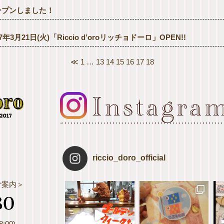
ープンしました！
17年3月21日(火)「Riccio d’oroリッチョドーロ」OPEN!!
≪
1
…
13
14
15
16
17
18
riccio_doro_official
ご案内＞
:00)