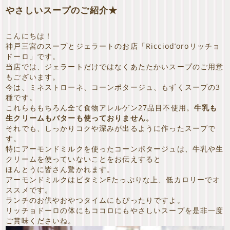
やさしいスープのご紹介★
こんにちは！
神戸三宮のスープとジェラートのお店「Ricciod’oroリッチョ
ドーロ」です。
当店では、ジェラートだけではなくあたたかいスープのご用意
もございます。
今は、ミネストローネ、コーンポタージュ、もずくスープの3
種です。
これらももちろん全て食物アレルゲン27品目不使用。
牛乳も
生クリームもバターも使っておりません。
それでも、しっかりコクや深みが出るように作ったスープで
す。
特にアーモンドミルクを使ったコーンポタージュは、牛乳や生
クリームを使っていないことをお伝えすると
ほんとうに皆さん驚かれます。
アーモンドミルクはビタミンEたっぷりな上、低カロリーでオ
ススメです。
ランチのお供やおやつタイムにもぴったりですよ。
リッチョドーロの体にもココロにもやさしいスープを是非一度
ご賞味くださいね。