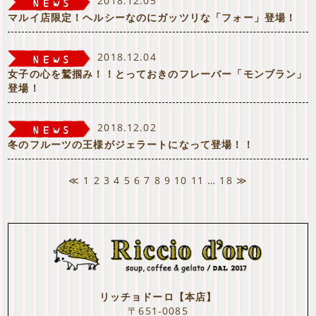
2018.12.05
マルイ店限定！ヘルシーなのにガッツリな「フォー」登場！
2018.12.04
女子の心を鷲掴み！！とっておきのフレーバー「モンブラン」
登場！
2018.12.02
冬のフルーツの王様がジェラートになって登場！！
≪
1
2
3
4
5
6
7
8
9
10
11
…
18
≫
リッチョドーロ【本店】
〒651-0085