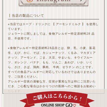
┃当店の製品について
※当店ではスープ・ドリンクに 【 アーモンドミルク 】 を使用し
ています。
ジェラートに関しましては、食物アレルギー特定原材料28 品
目、不使用です。
※食物アレルギー特定原材料28品目とは、卵、乳、小麦、落花
生、えび、かに、そば、カシューナッツ、くるみ、マカダミア
ナッツ、アーモンド、ごま、大豆、やまいも、キウイフルー
ツ、オレンジ、バナナ、もも、りんご、あわび、いか、いく
ら、さけ、さば、鶏肉、豚肉、 牛肉、ゼラチン のことです。
すべての食品アレルギーに対応しているわけではありませんの
で、ご注意ください。
アレルギー症状の過敏な方、症状が重篤な方は特にご注意いた
だき、ご心配な場合はかかりつけの医師へのご相談をお勧めい
たします。