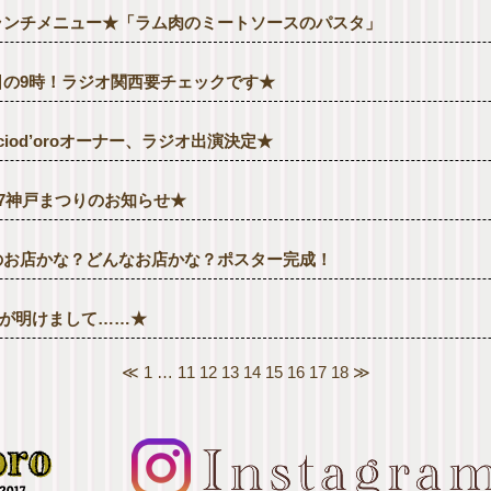
ランチメニュー★「ラム肉のミートソースのパスタ」
日の9時！ラジオ関西要チェックです★
cciod’oroオーナー、ラジオ出演決定★
17神戸まつりのお知らせ★
のお店かな？どんなお店かな？ポスター完成！
Wが明けまして……★
≪
1
…
11
12
13
14
15
16
17
18
≫