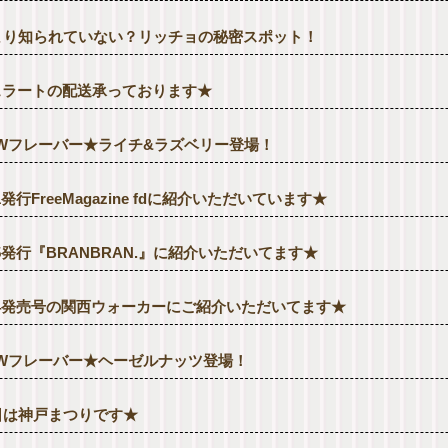
まり知られていない？リッチョの秘密スポット！
ェラートの配送承っております★
EWフレーバー★ライチ&ラズベリー登場！
31発行FreeMagazine fdに紹介いただいています★
25発行『BRANBRAN.』に紹介いただいてます★
/24発売号の関西ウォーカーにご紹介いただいてます★
EWフレーバー★ヘーゼルナッツ登場！
日は神戸まつりです★