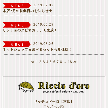
2019.07.02
本店7月の営業日のお知らせ★
2019.06.29
リッチョのタピオカラテ★完成！
2019.06.26
ネットショップ★選べるセットも夏仕様！
≪
1
2
3
4
5
6
7
8
…
18
≫
リッチョドーロ【本店】
〒651-0085