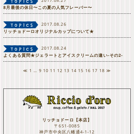
2017.08.27
8月最後の休日〜この夏の人気フレーバー〜
2017.08.26
リッチョドーロオリジナルカップについて★
2017.08.24
よくある質問★ジェラートとアイスクリームの違い-その2-
≪
1
…
9
10
11
12
13
14
15
16
17
18
≫
リッチョドーロ【本店】
〒651-0085
神戸市中央区八幡通4-1-12