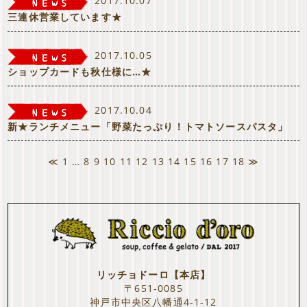
2017.10.07
三連休営業しています★
2017.10.05
ショップカードも秋仕様に…★
2017.10.04
新★ランチメニュー「野菜たっぷり！トマトソースパスタ」
≪
1
…
8
9
10
11
12
13
14
15
16
17
18
≫
リッチョドーロ【本店】
〒651-0085
神戸市中央区八幡通4-1-12