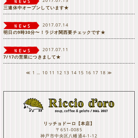
2017.07.15
三連休中オープンしています★
2017.07.14
明日の9時30分〜！ラジオ関西要チェックです★
2017.07.11
7/17の営業につきまして★
≪
1
…
10
11
12
13
14
15
16
17
18
≫
リッチョドーロ【本店】
〒651-0085
神戸市中央区八幡通4-1-12