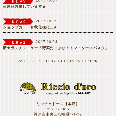
2017.10.07
三連休営業しています★
2017.10.05
ショップカードも秋仕様に…★
2017.10.04
新★ランチメニュー「野菜たっぷり！トマトソースパスタ」
≪
1
…
8
9
10
11
12
13
14
15
16
17
18
≫
リッチョドーロ【本店】
〒651-0085
神戸市中央区八幡通4-1-12