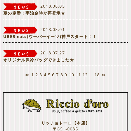
2018.08.05
夏の定番！宇治金時が再登場★
2018.08.01
UBER eats(ウーバーイーツ)神戸スタート！！
2018.07.27
オリジナル保冷バッグできました★
≪
1
2
3
4
5
6
7
8
9
10
11
12
…
18
≫
リッチョドーロ【本店】
〒651-0085