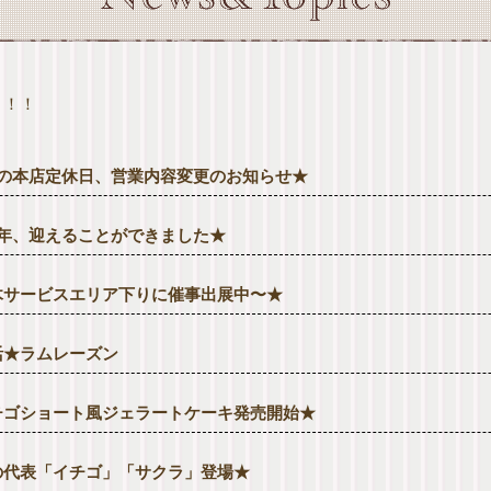
ト！！
月の本店定休日、営業内容変更のお知らせ★
周年、迎えることができました★
木サービスエリア下りに催事出展中〜★
活★ラムレーズン
チゴショート風ジェラートケーキ発売開始★
の代表「イチゴ」「サクラ」登場★