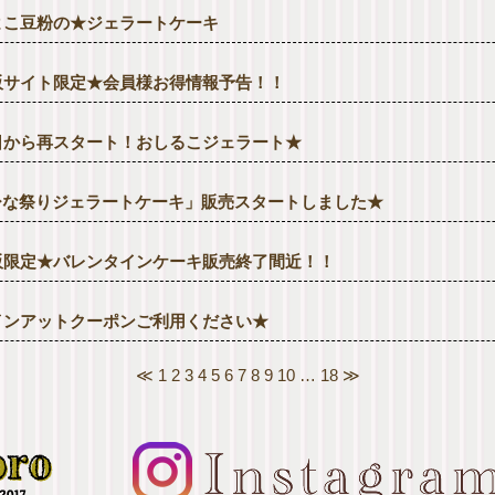
よこ豆粉の★ジェラートケーキ
販サイト限定★会員様お得情報予告！！
日から再スタート！おしるこジェラート★
ひな祭りジェラートケーキ」販売スタートしました★
販限定★バレンタインケーキ販売終了間近！！
インアットクーポンご利用ください★
≪
1
2
3
4
5
6
7
8
9
10
…
18
≫