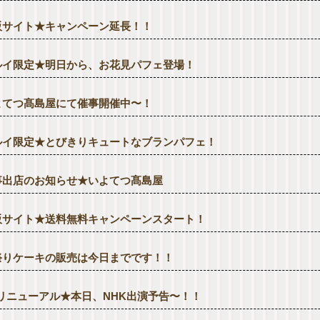
販サイト★キャンペーン延長！！
ルイ限定★明日から、お花見パフェ登場！
よてつ髙島屋にて催事開催中〜！
ルイ限定★とびきりキュートなブランパフェ！
事出店のお知らせ★いよてつ髙島屋
販サイト★送料無料キャンペーンスタート！
祭りケーキの販売は今日までです！！
Pリニューアル★本日、NHK出演予告〜！！