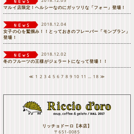
2018.12.05
マルイ店限定！ヘルシーなのにガッツリな「フォー」登場！
2018.12.04
女子の心を鷲掴み！！とっておきのフレーバー「モンブラン」
登場！
2018.12.02
冬のフルーツの王様がジェラートになって登場！！
≪
1
2
3
4
5
6
7
8
9
10
11
…
18
≫
リッチョドーロ【本店】
〒651-0085