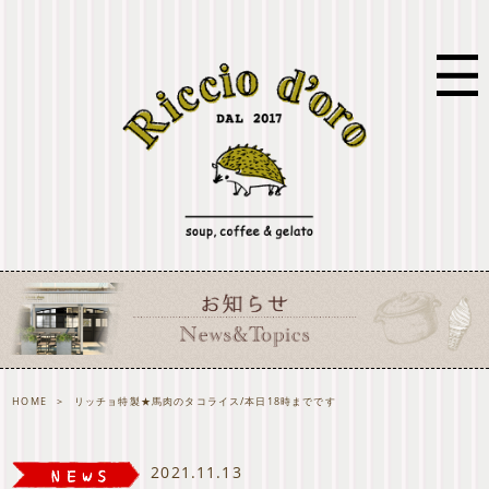
HOME
>
リッチョ特製★馬肉のタコライス/本日18時までです
2021.11.13