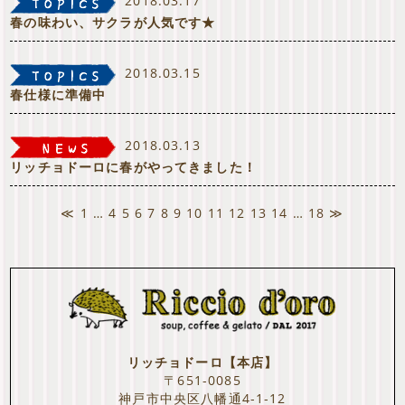
2018.03.17
春の味わい、サクラが人気です★
2018.03.15
春仕様に準備中
2018.03.13
リッチョドーロに春がやってきました！
≪
1
…
4
5
6
7
8
9
10
11
12
13
14
…
18
≫
リッチョドーロ【本店】
〒651-0085
神戸市中央区八幡通4-1-12