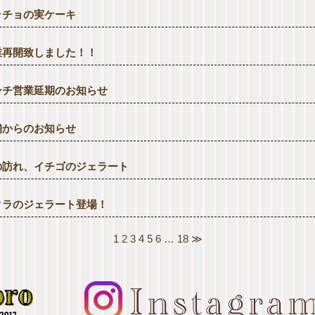
ッチョの実ケーキ
業再開致しました！！
ンチ営業延期のお知らせ
舗からのお知らせ
の訪れ、イチゴのジェラート
クラのジェラート登場！
1
2
3
4
5
6
…
18
≫