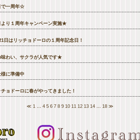
日で一周年☆
日より１周年キャンペーン実施★
月21日はリッチョドーロの１周年記念日！
の味わい、サクラが人気です★
仕様に準備中
ッチョドーロに春がやってきました！
≪
1
…
4
5
6
7
8
9
10
11
12
13
14
…
18
≫