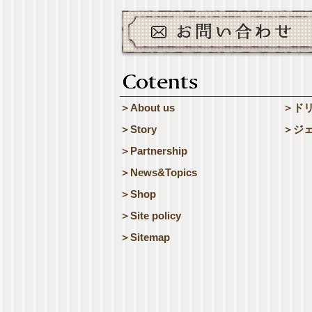
＞About us
＞ド
＞Story
＞ジ
＞Partnership
＞News&Topics
＞Shop
＞Site policy
＞Sitemap