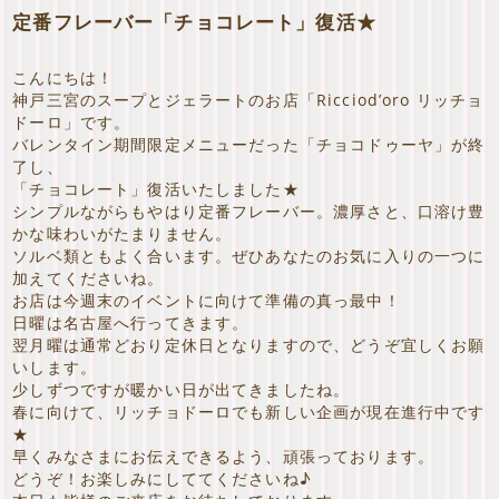
定番フレーバー「チョコレート」復活★
こんにちは！
神戸三宮のスープとジェラートのお店「Ricciod’oro リッチョ
ドーロ」です。
バレンタイン期間限定メニューだった「チョコドゥーヤ」が終
了し、
「チョコレート」復活いたしました★
シンプルながらもやはり定番フレーバー。濃厚さと、口溶け豊
かな味わいがたまりません。
ソルベ類ともよく合います。ぜひあなたのお気に入りの一つに
加えてくださいね。
お店は今週末のイベントに向けて準備の真っ最中！
日曜は名古屋へ行ってきます。
翌月曜は通常どおり定休日となりますので、どうぞ宜しくお願
いします。
少しずつですが暖かい日が出てきましたね。
春に向けて、リッチョドーロでも新しい企画が現在進行中です
★
早くみなさまにお伝えできるよう、頑張っております。
どうぞ！お楽しみにしててくださいね♪